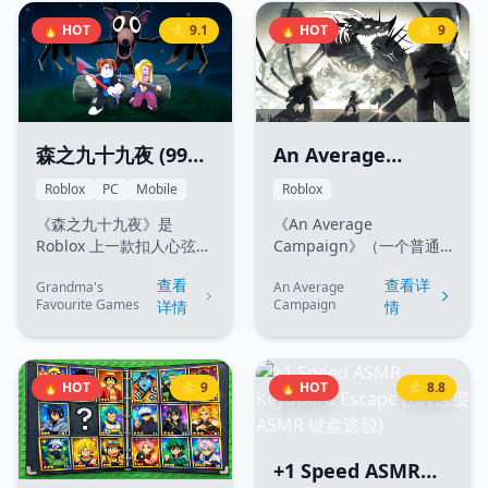
步兵士兵并解锁坦克、直
深度的进阶系统，包括鱼
🔥 HOT
⭐ 9.1
🔥 HOT
⭐ 9
升机、战斗机等重型军事
竿升级、自定义浮标和船
装备。指挥你的军队去占
只探索。通过掌握幸运
领战略领土、突袭其他玩
槽、附魔装备并利用内置
家的领地，并建立坚不可
的自动钓鱼系统，你将努
摧的军事帝国！
力成为海洋中最顶尖的垂
钓者。
森之九十九夜 (99
An Average
Nights in the
Campaign (一个普
Roblox
PC
Mobile
Roblox
Forest)
通的战役)
《森之九十九夜》是
《An Average
Roblox 上一款扣人心弦的
Campaign》（一个普通
生存恐怖游戏。玩家必须
的战役）是一款推荐 3-4
查看
查看详
Grandma's
An Average
在广阔神秘的森林中生存
人游玩（支持 1-5 人）的
Favourite Games
Campaign
详情
情
99 天。你的首要任务是寻
回合制 RPG 游戏。玩家将
找并营救四名失踪的孩
踏上一场经典的、充满内
子，同时保卫营地免受"鹿
部梗、致敬元素和其他随
怪"、邪教徒和猫头鹰等侵
机随机内容的 Roguelike
🔥 HOT
⭐ 9
🔥 HOT
⭐ 8.8
略性实体的攻击。你必须
冒险之旅。本游戏难度较
收集资源、制作工具、维
高，可能会给部分玩家带
持营火以求保护，并管理
来挫败感。在游戏中，通
饥饿度，在恐怖的夜晚中
关失败是家常便饭，而掌
+1 Speed ASMR
生存下来。
握敌我信息则是致胜的关