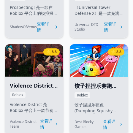
防 X)
Prospecting! 是一款在
《Universal Tower
Roblox 平台上的模拟探险
Defense X》是一款充满
游戏，玩家扮演淘金者，
动作张力的 Roblox 策略
查看详
查看详
Universal DTX
使用淘盘（Pan）和铲子
塔防游戏。在这里，你可
ShadowOfVenus
Studio
情
情
（Shovel）在河流、洞穴
以收集、召唤并升级来自
等不同地形中挖掘沙土，
多元宇宙的经典角色，以
淘洗出黄金、宝石和稀有
此来捍卫你的基地。与好
矿物。游戏包含装备升
友共同制定战术，通关极
⭐ 8.8
⭐ 8.8
级、附魔
具挑战性的地图，并在故
（Enchanting）、任务系
事模式与无尽模式中击败
统以及自动化淘洗机
传奇 Boss！
（Sluices）等玩法。
Violence District
饺子捏捏乐赛跑
(暴力街区)
(Dumpling
Roblox
Roblox
Squishy Race)
Violence District 是
饺子捏捏乐赛跑
Roblox 平台上一款节奏轻
(Dumpling Squishy
快、基于物理引擎的街头
Race) 是一款趣味十足的
查看详
查看详
Violence District
Best Blocky
格斗与对战模拟游戏。游
Roblox 点击赛跑游戏。玩
Team
Games
情
情
戏以充满市井气息的城市
家需要通过快速点击来积