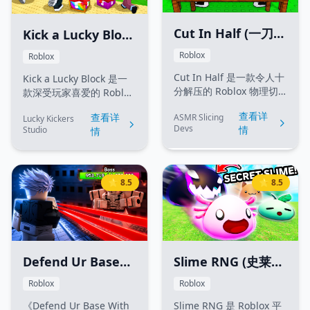
上排行榜巅峰。
Cut In Half (一刀两
Kick a Lucky Block
断)
(踢飞幸运方块)
Roblox
Roblox
Cut In Half 是一款令人十
Kick a Lucky Block 是一
分解压的 Roblox 物理切
款深受玩家喜爱的 Roblox
割模拟游戏。玩家可以使
休闲点击模拟器。在游戏
查看详
查看详
ASMR Slicing
用刀剑、激光和各种定制
Lucky Kickers
中，玩家需要训练自己的
Devs
情
Studio
情
切削工具，将眼前的各种
踢腿力量，踢碎各种幸运
方块、物品和障碍物切成
方块以获取丰厚道具、金
两半。每次切割物体都能
币与稀有宠物。随着力量
为您赚取金币，升级武器
的提升，你将能够挑战更
⭐ 8.5
⭐ 8.5
的锋利度与切割速度，并
坚固的幸运方块，解锁神
在丰富的 ASMR 视听环境
秘新区域，并获得更高级
中放松身心。
的奖励！
Defend Ur Base
Slime RNG (史莱姆
With Anime (用动
RNG)
Roblox
Roblox
漫角色防守你的基
《Defend Ur Base With
Slime RNG 是 Roblox 平