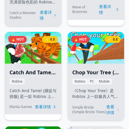
充满冒险色彩的 Roblox
是一款在 Roblox 上流行
查看详
Wave of
游戏。在游戏中，玩家将
的生存与大亨类游戏。玩
Brainrots
查看详
情
Catch a Monster
探索各种各样的环境，寻
家需要在躲避巨型海啸的
Studios
情
找、战斗并捕捉各种独特
同时，收集地图上散落的
的生物。通过训练你的怪
各种"Brainrot"角色（即
物、提升它们的等级，并
流行的网络烂梗/迷因）。
组建一支终极队伍，来挑
目标是将这些稀有的梗图
🔥 HOT
⭐ 8.8
🔥 HOT
⭐ 8.8
战强大的 Boss 和其他玩
角色带回基地赚取金钱，
家。在这个广阔的世界
并购买速度升级，以便跑
里，每一个角落都隐藏着
得更快，前往更远的区域
新的奥秘，以及可能成为
收集稀有度更高的物品。
你收集品中新盟友的生
物。
Catch And Tame!
Chop Your Tree (砍
(捕捉与驯服)
掉你的树)
Roblox
Roblox
PC
Mobile
Catch And Tame! (捕捉与
《Chop Your Tree》是
驯服) 是一款 Roblox 上的
Roblox 上一款极具人气的
模拟收集类游戏。拿起你
增量模拟经营游戏。玩家
查看详情
查看
Manta Games
Simple Bricks
的套索，探索充满野生动
通过给树浇水使其成长，
(Simple Bricks Trees)
详情
物的广阔岛屿！捕捉它
随后用斧头砍伐以赚取金
们，将它们带回你的围
币。你可以将收益投入到
栏，开始打造你的终极收
自动洒水器、瀑布和净化