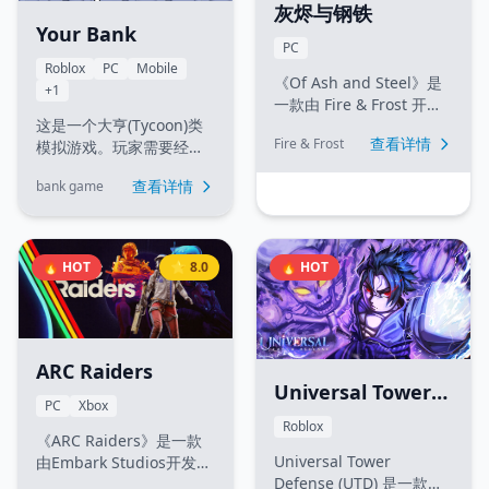
灰烬与钢铁
Your Bank
PC
Roblox
PC
Mobile
《Of Ash and Steel》是
+1
一款由 Fire & Frost 开
这是一个大亨(Tycoon)类
发、tinyBuild 发行的第三
查看详情
Fire & Frost
模拟游戏。玩家需要经营
人称开放世界 RPG 游戏。
自己的银行，通过购买"盒
这是一款单机 PC 游戏，
查看详情
bank game
子"来抽取不同稀有度的工
玩家将在一个充满挑战的
人，将工人放置在银行中
开放世界中展开冒险。
自动产生现金。目标是不
断升级银行楼层、扩建金
🔥 HOT
⭐ 8.0
🔥 HOT
库并解锁更高级的工人。
ARC Raiders
Universal Tower
PC
Xbox
Defense (通用塔防)
Roblox
《ARC Raiders》是一款
Universal Tower
由Embark Studios开发的
Defense (UTD) 是一款
合作PvPvE射击游戏。玩家