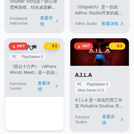
Shutter Story是一款心理
《Dispatch》是一款由
恐怖游戏，结合桌面解谜
Adhoc Studio开发的超级
和第一人称探索。玩家将
查看详
英雄办公室喜剧冒险游
Frostwood
扮演一名摄影师，在这个
查看详情
Interactive
Adhoc Studio
情
戏。玩家扮演前超级英
充满恐怖氛围的世界中，
雄，现在管理着一支由前
通过拍照来揭开隐藏的真
反派组成的团队，在办公
相。游戏融合了恐怖元
室环境中展开精彩的故
素、解谜机制和第一人称
🔥 HOT
⭐ 8.5
🔥 HOT
⭐ 8.2
燕云十六声
事。游戏结合了超级英雄
冒险，为玩家带来独特的
题材、办公室喜剧和冒险
恐怖体验。
PC
PlayStation 5
元素，为玩家带来独特的
《燕云十六声》（Where
游戏体验。
Winds Meet）是一款由
A.I.L.A
Everstone Games开发的
查看详
Everstone
开放世界武侠动作角色扮
PC
PlayStation 5
Games
情
演游戏。游戏背景设定在
Xbox Series X|S
五代十国末期，一个充满
A.I.L.A 是一款由巴西工作
战乱和机遇的时代。玩家
室 Pulsatrix Studios 开
将扮演一名年轻的侠客，
发、Fireshine Games 发
在这个动荡的世界中决定
查看详
Pulsatrix
行的第一人称心理恐怖游
自己的命运。
Studios
情
戏（Techno-horror）。
游戏于 2025 年发布，主