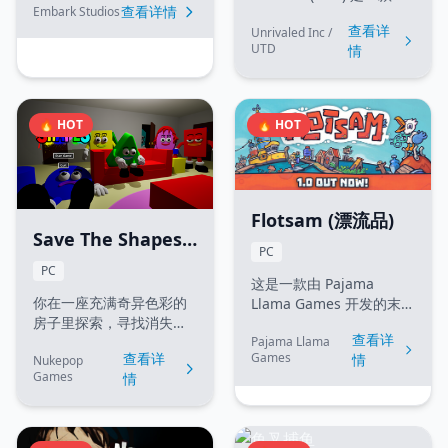
查看详情
Embark Studios
Roblox 上的塔防策略游
在末日世界中对抗机械入
查看详
Unrivaled Inc /
戏，融合了火影忍者、海
侵者ARC，掠夺资源，体
UTD
情
贼王、龙珠等多部人气动
验激烈的多人合作战斗。
漫的角色。玩家需要通过
游戏结合了PvP和PvE元
抽卡召唤单位、升级并合
素，为玩家带来紧张刺激
理放置它们来抵御敌人的
的战术射击体验。
🔥 HOT
🔥 HOT
波次进攻，支持故事模
式、无限模式和 PVP 等多
种玩法。
Flotsam (漂流品)
Save The Shapes
PC
(拯救形状)
PC
这是一款由 Pajama
你在一座充满奇异色彩的
Llama Games 开发的末日
房子里探索，寻找消失的
生存城市建设游戏，玩家
查看详
几何形状朋友，并揭开反
Pajama Llama
需要在被海水淹没的世界
查看详
Games
情
Nukepop
派 Diamond 的阴谋。这
中，利用海面上的垃圾建
Games
情
是一款吉祥物恐怖类的第
造漂浮城市并生存下去。
一人称解谜游戏。