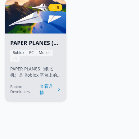
作、耐心以及对时机的把
可互动的环境中探索，并
⭐ 8
握，在一系列以甜美糖果
在遭遇各种面目狰狞的变
和巧克力为主题的关卡中
异敌人时设法存活。
避开棘手的障碍、陷阱和
悬崖，最终顺利抵达终
点。
PAPER PLANES (纸
飞机)
Roblox
PC
Mobile
+1
PAPER PLANES（纸飞
机）是 Roblox 平台上的
一款物理飞行与自定制休
查看详
Roblox
闲游戏。在游戏中，你可
Developers
情
以设计、折叠并投掷自己
的纸飞机。探索美丽的世
界、收集星星、升级飞机
的空气动力学性能，并与
好友一较高下，看看谁的
纸飞机飞得最远！