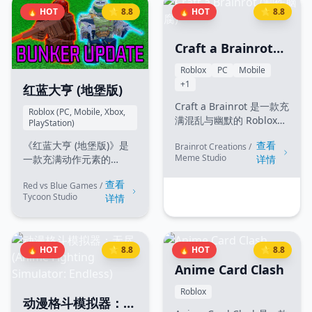
藏。喂养动物以增加幸运
器等自动化水源中，以极
🔥 HOT
⭐ 8.8
🔥 HOT
⭐ 8.8
值，将它们融合以发现全
速提升树木生长速度。游
新物种，甚至在离线时也
戏还包含转生系统
能赚取金币。
（Prestige）和神秘的"虚
Craft a Brainrot
空"解锁内容，为模拟游戏
(制作脑腐)
Roblox
PC
Mobile
爱好者提供了深度的成长
+1
体验。
红蓝大亨 (地堡版)
Craft a Brainrot 是一款充
Roblox (PC, Mobile, Xbox,
满混乱与幽默的 Roblox
PlayStation)
游戏，玩家将深陷互联网
查看
《红蓝大亨 (地堡版)》是
Brainrot Creations /
迷因的世界。通过收集"脑
Meme Studio
详情
一款充满动作元素的
腐"材料，利用独特的合成
Roblox 大亨游戏。玩家可
配方创造出如 Skibidi、
查看
Red vs Blue Games /
以加入红色或蓝色阵营，
Sigma 和 Grimace 等传
Tycoon Studio
详情
建造终极地下堡垒。从零
说级迷因实体。在充满
开始建设你的地堡，解锁
Gen-Alpha 幽默的世界中
先进武器，并与敌对队伍
探索，提升你的制作等
进行大规模的战术对决。
级，解锁隐藏迷因，最终
🔥 HOT
⭐ 8.8
🔥 HOT
⭐ 8.8
升级你的资源生成器为战
成为真正的脑腐大师！
Anime Card Clash
争机器提供资金，最终统
治战场。
Roblox
动漫格斗模拟器：无