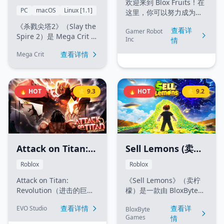
欢迎来到 Blox Fruits！在
(杀戮尖塔2)
PC
macOS
Linux [1.1]
这里，你可以努力成为一
名大师级的剑客，或者成
《杀戮尖塔2》（Slay the
查看详
Gamer Robot
为拥有强大果实能力的使
Spire 2）是 Mega Crit 开
Inc
情
用者。在探索广阔海洋、
发的备受瞩目的经典
寻找隐藏秘密的过程中，
查看详情
Mega Crit
Roguelike 卡牌构筑游戏
你可以选择与强敌周旋，
续作。在沉寂了 1000 年
或参与激烈的 Boss 战。
之后，尖塔再度苏醒，它
当前等级上限为 2550
变得比以往更加饥渴且危
🔥 HOT
⭐ 9.3
🔥 HOT
⭐ 9.2
级。游戏中拥有超过 35 种
险。通过全新与回归的角
各具特色的水果，包括自
色构筑独特的牌组，探索
然系、超人系和动物系，
威力无穷的遗物，做出具
带给你无限的战斗组合可
有深远影响的选择，并在
能。
全新的4人在线合作模式
中，独自一人或与好友一
Attack on Titan:
Sell Lemons (卖柠
同攀登尖塔。
Revolution (进击的
檬)
Roblox
Roblox
巨人：革命)
Attack on Titan:
《Sell Lemons》（卖柠
Revolution（进击的巨
檬）是一款由 BloxByte
人：革命）是一款深受热
Games 开发的超人气
查看详情
查看详
EVO Studio
BloxByte
门动漫启发的高动态
Roblox 模拟经营与大亨
Games
情
Roblox 动作角色扮演游
（Tycoon）游戏。玩家的