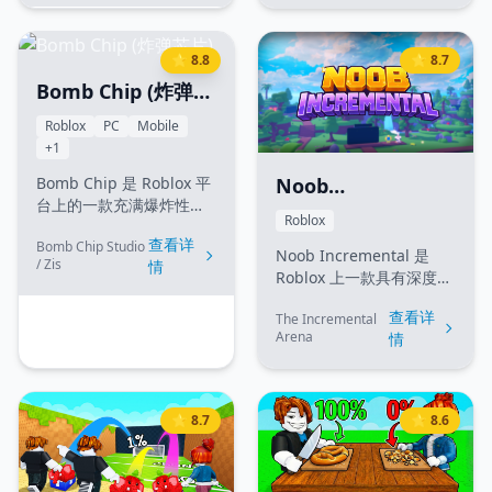
街区为背景，玩家可以使
累速度，收集可爱的饺子
用各种近战武器和枪械，
捏捏乐与宠物伙伴，在各
进行激烈的街头肉搏、战
种赛道上飞驰以赢取胜
⭐ 8.8
⭐ 8.7
术对决和沙盒乱斗。熟练
利。使用赢取的奖励可以
Bomb Chip (炸弹芯
掌握布娃娃物理系统，定
解锁全新的世界、孵化强
制你的格斗角色，并称霸
力宠物并冲击全球排行
片)
Roblox
PC
Mobile
整个街区。
榜。
+1
Bomb Chip 是 Roblox 平
Noob
台上的一款充满爆炸性的
Incremental (新手
Roblox
策略动作游戏。玩家在游
查看详
增量)
Bomb Chip Studio
戏中使用各种"芯片"来放
Noob Incremental 是
/ Zis
情
置炸弹并闯过具有挑战性
Roblox 上一款具有深度且
的关卡。你需要制定周密
引人入胜的放置增量
的放置策略，提升爆炸威
查看详
The Incremental
（Idle/Incremental）游
力，并与其他玩家竞争，
Arena
情
戏。通过点击生
成为终极爆破专家。随着
成"Noob（新手）"，购买
你解锁具有独特元素和物
强力升级，解锁转生
理属性的新型芯片，游戏
（Prestige）机制，并将
⭐ 8.7
⭐ 8.6
将快节奏的动作与战术规
你的产量提升到天文数
划完美结合。
字！探索不同阶段的进
化，实现自动化生产，冲