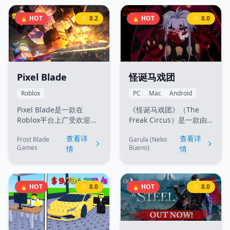
要平台为 PC (Steam)、
PS5 和 Xbox Series
🔥 HOT
⭐ 8.2
🔥 HOT
⭐ 8.0
X|S。玩家将在充满科技恐
怖元素的环境中探索，解
开谜题，体验紧张刺激的
恐怖氛围。
Pixel Blade
怪诞马戏团
Roblox
PC
Mac
Android
Pixel Blade是一款在
《怪诞马戏团》（The
Roblox平台上广受欢迎的
Freak Circus）是一款由
地牢RPG游戏。玩家可以
独立开发者
查看详
查看详
Frost Blade
Garula (Neko
探索地牢、升级角色、收
Garula（Neko Bueno）
Games
Bueno)
情
情
集装备，在这个由Frost
制作的黑暗乙女向视觉小
Blade Games开发的像素
说。游戏仅在 itch.io 官方
风地牢RPG中冒险。
页面发布，目前支持 PC、
Mac 和 Android 平台。故
🔥 HOT
⭐ 8.0
🔥 HOT
⭐ 8.0
事发生在一个神秘诡异的
马戏团之中，玩家可以体
验多位角色路线与不同结
局。