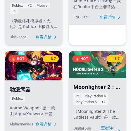
Anime Card Clash是一款
尽 (Anime
Roblox
PC
Mobile
在Roblox平台上非常热门
+1
Fighting
的动漫卡牌对战游戏，由
查看详情
RNG Lab
RNG Lab开发。玩家可以
Simulator:
《动漫格斗模拟器：无
收集各种动漫角色卡牌，
尽》是 Roblox 上极具人
Endless)
通过抽卡系统获得稀有卡
气的修炼与战斗游戏。玩
牌，与其他玩家进行卡牌
查看详情
BlockZone
家受各大知名动漫启发，
对战。游戏包含丰富的卡
通过锻炼力量、耐久、查
牌图鉴、药水系统、Boss
克拉和剑术，旨在成为最
挑战等玩法元素。
强战士。在无尽的进阶历
🔥 HOT
⭐ 8.7
🔥 HOT
⭐ 8.7
程中，你可以探索多个维
度，解锁诸如替身、赫
子、恶魔果实和魔法书等
强力技能，并挑战传说级
的 Boss。
Moonlighter 2：无
动漫武器
尽宝库
PC
PlayStation 4
Roblox
PlayStation 5
+2
Anime Weapons 是一款
《Moonlighter 2: The
由 AlphaXnewera 开发的
Endless Vault》是一款由
Roblox 动作角色扮演游
Digital Sun Games开发
查看详情
AlphaXnewera
戏。在游戏中，玩家可以
查看详
Digital Sun
的地下城RPG游戏。玩家