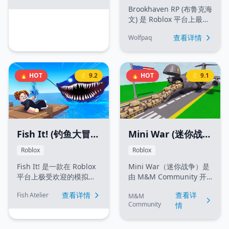
及团队对抗。玩家可以向
Brookhaven RP (布鲁克海
他人发起决斗，通过比赛
文) 是 Roblox 平台上最受
赚取资源，并解锁各种武
欢迎的社交角色扮演游戏
查看详情
Wolfpaq
器和皮肤。凭借其流畅的
之一。玩家可以在城市中
操作机制和完善的排名系
拥有自己的房产、驾驶各
统，它为玩家提供了平台
种酷炫载具，并探索广阔
上最顶尖的竞技体验之
的地图。游戏核心在于生
🔥 HOT
⭐ 9.2
🔥 HOT
⭐ 9.1
一。
活模拟，你可以自由选择
职业、与其他玩家互动，
在这个充满活力的虚拟社
区中开启属于你的生活。
它以极高的自由度和易上
手的玩法著称。
Mini War (迷你战
Fish It! (钓鱼大冒
争)
险)
Roblox
Roblox
Mini War（迷你战争）是
Fish It! 是一款在 Roblox
由 M&M Community 开
平台上极受欢迎的模拟钓
发的一款热门 Roblox 大
鱼游戏。玩家可以探索多
查看详
查看详情
Fish Atelier
M&M
亨与军事模拟游戏。在游
个独特的岛屿，在超过一
Community
情
戏中，玩家可以建设自己
百万种鱼类变体中捕捉稀
的城市国家、利用先进工
有和变异品种。游戏受到
厂发展强盛的经济、训练
Fisch 等作品的启发，拥有