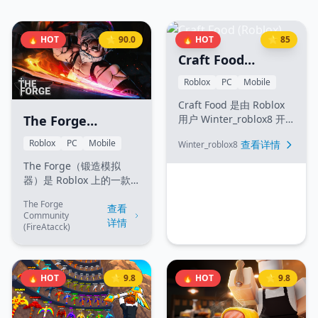
🔥 HOT
⭐ 90.0
🔥 HOT
⭐ 85
Craft Food
(Roblox)
Roblox
PC
Mobile
Craft Food 是由 Roblox
用户 Winter_roblox8 开
The Forge
发的一款独特模拟游戏。
(Roblox)
Roblox
PC
Mobile
查看详情
Winter_roblox8
主要目标是探索并烹饪
300 多种不同的食物配
The Forge（锻造模拟
方。玩家必须收集食材，
器）是 Roblox 上的一款
掌握合成公式，并出售菜
RPG 模拟游戏，目前处于
肴以获取利润。游戏拥有
The Forge
Beta 测试阶段。玩家在游
查看
Community
复杂的配方系统，挑战玩
戏中扮演铁匠大师，在不
详情
(FireAtacck)
家寻找最赚钱的组合。
同的岛屿上开采稀有矿
石，通过小游戏锻造独特
的武器和盔甲，并与怪物
🔥 HOT
⭐ 9.8
🔥 HOT
⭐ 9.8
战斗。核心玩法循环为：
挖矿 → 锻造 → 战斗/交
易。