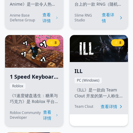
地)
Anime》是一款令人热血
台上的一款 RNG（随机数
沸腾的 Roblox 基地防御
生成）收集游戏。玩家可
查看
查看详
Anime Base
Slime RNG
与策略游戏。玩家可以召
以通过滚动（Roll）来抽
Defense Group
Studio
详情
情
唤强大的动漫战士，筑起
取具有不同稀有度的独特
坚固的防御工事，并保护
史莱姆。收集地图资源并
核心基地免受一波又一波
制作强力装备以提升你的
实力不断增强的敌人的侵
幸运值和滚动速度，向其
⭐ 8
⭐ 8
袭。与好友通力合作，升
他玩家展示你最稀有的史
级你的防御体系，解锁传
莱姆动态光环。
奇动漫英雄，并尽可能生
存更长时间！
ILL
1 Speed Keyboard
PC (Windows)
Escape Candy
Roblox
《ILL》是一款由 Team
Chocolate (1速度键
《1速度键盘逃生：糖果与
Clout 开发的第一人称生
盘逃生：糖果与巧克
巧克力》是 Roblox 平台
存恐怖游戏。该作基于虚
查看详情
Team Clout
上的一款高难度平台跑酷
幻引擎 5 打造，以照片级
力)
查看
Roblox Community
（Obby）游戏。在游戏
的写实画风、先进的肢体
Developer
详情
中，玩家角色的移动速度
解体系统以及令人毛骨悚
被强制锁定为 1。你需要
然的实时肉体畸变效果为
凭借极度精准的键盘操
特色。玩家必须在阴暗、