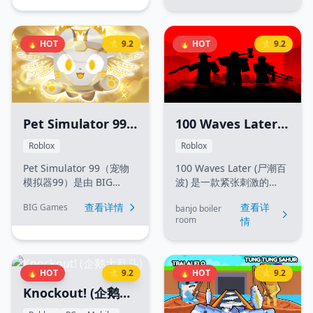
戏。玩家可以熟练掌握立
目标非常简单：卖柠檬、
体机动装置（ODM），在
赚大钱！通过解锁独特超
逼真的地图中穿梭飞跃、
能力、达成丰厚交易并不
🔥 HOT
⭐ 9.2
🔥 HOT
⭐ 9.2
斩杀具有挑战性的巨人。
断升级，建立你的柠檬帝
通过解锁拥有强力被动增
国。即使离线，你也能继
益的独特家族血统，并升
续获得 100% 的收益！
级复杂的技能树，来应对
高难度的副本和战役。
Pet Simulator 99
100 Waves Later
(宠物模拟器99)
(百波之后/尸潮百波)
Roblox
Roblox
Pet Simulator 99（宠物
100 Waves Later (尸潮百
模拟器99）是由 BIG
波) 是一款紧张刺激的
Games 开发的一款热门
Roblox 波次生存游戏。玩
查看详情
查看详
BIG Games
banjo boiler
Roblox 宠物收集与模拟游
家必须抵御尸潮，根据随
room
情
戏。在游戏中，玩家可以
机获得的武器和技能掷点
通过探索世界赚取金币、
来调整自己的战斗构建。
解锁全新区域、孵化宠物
每一波都会带来更致命的
蛋，并收集数百种独特的
僵尸和 Boss 战。你可以
🔥 HOT
⭐ 9.2
🔥 HOT
⭐ 9.2
宠物（包括极其稀有的巨
解锁新职业（如侦察兵或
Knockout! (企鹅大
大宠物和泰坦宠物）。玩
重装兵），在战斗中收集
家还可以参与活跃的玩家
废料升级装备，并与队友
乱斗)