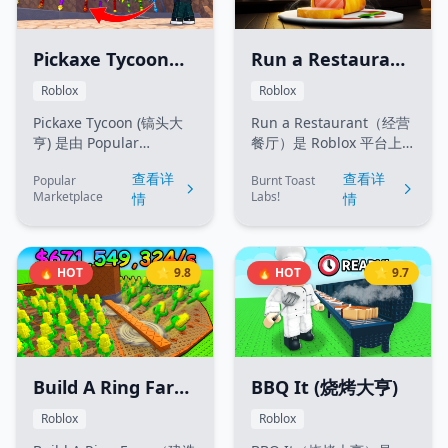
Pickaxe Tycoon
Run a Restaurant
(镐头大亨)
(经营餐厅)
Roblox
Roblox
Pickaxe Tycoon (镐头大
Run a Restaurant（经营
亨) 是由 Popular
餐厅）是 Roblox 平台上
Marketplace 在 Roblox
一款高人气的模拟大亨经
查看详
查看详
Popular
Burnt Toast
平台上开发的一款极富趣
营游戏。你将从一片空地
Marketplace
Labs!
情
情
味性的渐进式挖矿大亨游
开始，通过亲自烹饪美味
戏。在游戏中，玩家将从
食谱、接待并服务顾客来
一把最基础的木镐开始挖
不断建设和美化自己的餐
掘矿石，将其存入处理器
厅。随着业务规模扩大，
🔥 HOT
⭐ 9.8
🔥 HOT
⭐ 9.7
换取现金，并用这些资金
你可以雇佣员工协助工
购买更多镐头。通过合并
作、饲养动物或种植作物
相同的镐头，玩家可以合
以获取新鲜食材。即使离
成更高级、更强大的挖矿
线，餐厅也会为你持续赚
工具，提升采矿速度与效
取被动收益，助你轻松打
率，同时不断向高空扩建
造属于自己的美食帝国！
Build A Ring Farm
BBQ It (烧烤大亨)
其宏伟的采矿塔。
(建造环形农场)
Roblox
Roblox