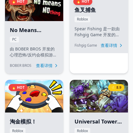
🔥 HOT
🔥 HOT
鱼叉捕鱼
Roblox
Spear Fishing 是一款由
No Means
Fishgig Game 开发的
Nothing
PC
Roblox 平台模拟捕鱼游
查看详情
Fishgig Game
戏。玩家使用鱼叉在不同
由 BOBER BROS 开发的
地图（如河流、海洋）捕
心理恐怖/反约会模拟游
猎鱼类，收集各种鱼类并
戏。游戏时长较短（约1小
升级装备。
查看详情
BOBER BROS
时），包含多个结局，取
材于开发者真实的经历，
主题关于职场骚扰与学会
说“不”。
🔥 HOT
⭐ 8.9
淘金模拟！
Universal Tower
Defense X (万界塔
Roblox
Roblox