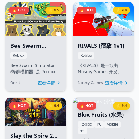
或独自一人，抵御一波又
热门动漫《咒术回战》以
一波各种僵尸以及强力
及高破坏性的战斗机制。
🔥 HOT
⭐ 9.5
🔥 HOT
⭐ 9.4
Boss 的疯狂攻势！合理布
玩家可以加入紧张刺激、
局具有特殊能力的防御
节奏极快的 PvP 对决，掌
塔、管理经济、赚取游戏
握独特的近战连招、使用
内资金，并不断升级解锁
闪避摆脱硬直、释放角色
精锐单位与专属皮肤。通
专属的强力技能，并开启
过精妙配合攻克包括极其
终极觉醒（G键）在精美的
Bee Swarm
RIVALS (宿敌 1v1)
残酷的"硬核
可破坏场景中称霸战场。
Simulator (蜂群模
Roblox
Roblox
（Hardcore）模式"在内
拟器)
的多种难度，赢取最终胜
Bee Swarm Simulator
《RIVALS》是一款由
利。
(蜂群模拟器) 是 Roblox 平
Nosniy Games 开发、节
台上一款极富盛名的模拟
奏紧凑且充满张力的
查看详情
查看详情
Onett
Nosniy Games
经营游戏。在游戏中，你
Roblox 1v1 竞技场射击游
将经营自己的蜂群，穿梭
戏。在游戏中，你将使用
在花丛中采集花粉并将其
步枪、狙击枪、霰弹枪和
转化为甜美的蜂蜜。通过
弓箭等多种武器，与其他
🔥 HOT
⭐ 9.4
🔥 HOT
⭐ 9.4
与形色各异的熊 NPCs 互
玩家进行纯粹靠技术决胜
Blox Fruits (水果)
动并完成任务，你将获得
负的激烈对决。赢取胜
丰富的奖励和增益，不断
利、提升排位等级、解锁
Roblox
PC
Mobile
扩充蜂巢，最终探索整座
独特的武器皮肤，证明你
+2
神秘的高山。
才是最强的宿敌！
Slay the Spire 2