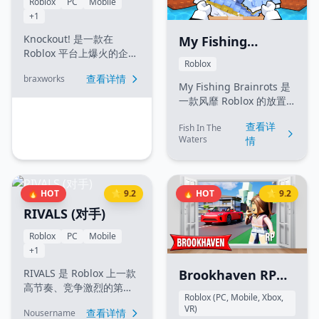
Roblox
PC
Mobile
交易、挑战各种趣味小游
协同作战以尽可能生存更
+1
戏、加入部落，并通过搭
久。
配不同的附魔和药水来定
Knockout! 是一款在
My Fishing
制自己的游戏体验。
Roblox 平台上爆火的企鹅
Brainrots (我的恶
Roblox
物理大乱斗游戏。玩家在
查看详情
搞钓鱼)
braxworks
极其湿滑的冰面上展开对
My Fishing Brainrots 是
决，目标是利用冲刺和碰
一款风靡 Roblox 的放置
撞将其他企鹅撞下冰台。
大亨类游戏。在游戏中，
游戏强调预判和技巧，而
查看详
Fish In The
玩家可以通过孵化蛋来收
非单纯的运气。玩家可以
Waters
情
集各种"脑干缺失"（网络
通过赢得比赛获得"冰块
热门梗角色）角色，它们
（Ice）"货币，用于解锁
会自动为你钓鱼赚钱。你
酷炫的皮肤，并在胜场和
可以利用收益购买更高级
🔥 HOT
⭐ 9.2
🔥 HOT
⭐ 9.2
击杀排行榜上争夺名次。
的蛋、升级传送带，并解
RIVALS (对手)
锁稀有的传说级生物，甚
至在离线时也能打造属于
Roblox
PC
Mobile
你的庞大钓鱼帝国！
+1
RIVALS 是 Roblox 上一款
Brookhaven RP
高节奏、竞争激烈的第一
(布鲁克海文)
Roblox (PC, Mobile, Xbox,
人称射击游戏（FPS），专
VR)
查看详情
Nousername
注于紧张刺激的 1v1、2v2