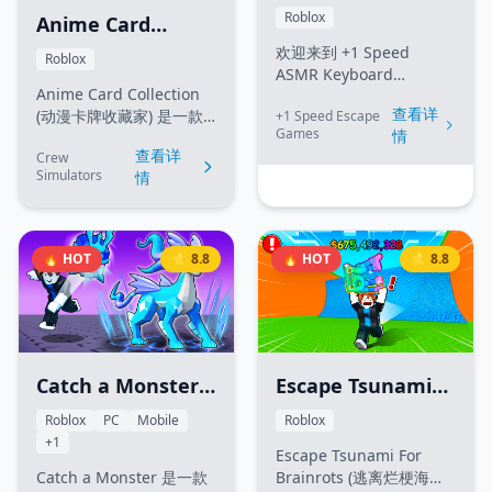
Keyboard Escape
Roblox
键。灵感源自《龙与地下
Anime Card
城》、《Arcane
(加1速度 ASMR 键
欢迎来到 +1 Speed
Collection (动漫卡
Roblox
Lineage》和《杀戮尖
盘逃脱)
ASMR Keyboard
牌收藏家)
塔》。
Anime Card Collection
Escape！在这里，你的每
查看详
(动漫卡牌收藏家) 是一款
+1 Speed Escape
一步都会让你变得更快。
Games
情
Roblox 上的集换式卡牌模
在跑步机上训练或在地图
查看详
Crew
拟游戏。玩家起初只有少
上奔跑以获得速度，解锁
Simulators
情
量资金购买基础卡包，收
强力的乘数，与好友展开
集各种动漫风格的角色卡
竞速，力争成为服务器中
牌。游戏的目标是将稀有
最快的人。但要小心……一
卡牌放入收藏册中，它们
步走错你就会回到起点！
🔥 HOT
⭐ 8.8
🔥 HOT
⭐ 8.8
会随时间自动产出"日
元"（现金）。随着财富积
累，你可以解锁新世界
（如忍者村等），购买高
级卡包，并使用药水来提
升运气和开包速度。
Catch a Monster
Escape Tsunami
(捉怪大冒险)
For Brainrots (逃
Roblox
PC
Mobile
Roblox
+1
离烂梗海啸)
Escape Tsunami For
Catch a Monster 是一款
Brainrots (逃离烂梗海啸)