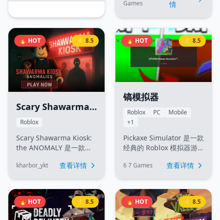
收集各种动漫风格的武
Games
情
白天经营商店，晚上探索
器，通过战斗提升等级，
地下城战斗，体验独特的
挑战强大的 Boss，并使用
玩法。这个游戏结合了商
各种药水和道具来增强自
店管理和地下城冒险的独
己的实力。游戏提供了丰
🔥 HOT
⭐ 8.5
🔥 HOT
⭐ 8.5
特机制，为玩家带来全新
富的武器图鉴、NPC 任务
的RPG体验。
和挂机系统，让玩家体验
刺激的动漫战斗冒险。
镐模拟器
Scary Shawarma
Roblox
PC
Mobile
Kiosk：the
+1
Roblox
ANOMALY（恐怖沙
Pickaxe Simulator 是一款
Scary Shawarma Kiosk:
威玛小店）
经典的 Roblox 模拟器游
the ANOMALY 是一款
戏。玩家的主要目标是使
Roblox 恐怖值班类游戏，
查看详情
查看详情
6 7 Games
kharbor_ykt
用镐子（Pickaxe）挖掘方
你扮演夜班沙威玛摊主，
块来获得金币（Coins），
通过观察顾客的外貌、动
使用金币升级更强的镐
作和对话，分辨谁是正常
子，或者购买宠物蛋
人、谁是"异常
🔥 HOT
⭐ 8.5
🔥 HOT
⭐ 8.5
（Eggs）来孵化宠物。宠
(Anomaly)"。一旦为异常
物可以提供倍率加成，帮
顾客提供服务，就可能立