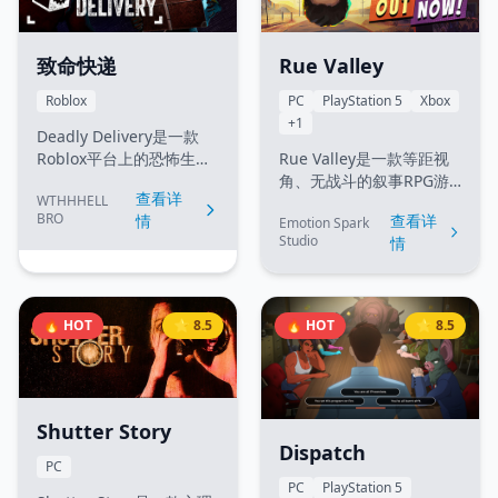
助你更快地挖掘。随着实
刻被击杀或走向坏结局，
力提升，你可以通过“重生”
因此识别异常是通关关
（Rebirth）获得宝石，解
键。
致命快递
Rue Valley
锁新区域（如沙漠、冰原
Roblox
PC
PlayStation 5
Xbox
等）和更高级的挖掘工
+1
具。
Deadly Delivery是一款
Roblox平台上的恐怖生存
Rue Valley是一款等距视
游戏。你扮演一名末日后
角、无战斗的叙事RPG游
查看详
WTHHHELL
的餐厅服务员，必须进入
戏，具有时间循环机制。
BRO
情
查看详
Emotion Spark
地下深处寻找稀缺的食
玩家将探索这个充满故事
Studio
情
材。游戏玩法类似
的世界，通过个性系统塑
《Lethal Company》，需
造自己的角色，在这个由
要收集物品并躲避怪物。
Emotion Spark Studio开
发的叙事驱动游戏中体验
🔥 HOT
⭐ 8.5
🔥 HOT
⭐ 8.5
独特的故事情节。
Shutter Story
Dispatch
PC
PC
PlayStation 5