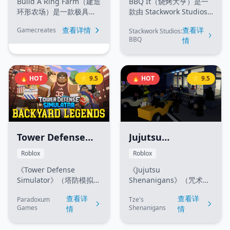
Build A Ring Farm（建造
BBQ It（烧烤大亨）是一
环形农场）是一款极具吸
款由 Stackwork Studios:
引力的 Roblox 模拟经营
BBQ 开发的富有创意且轻
查看详情
查看详
Gamecreates
Stackwork Studios:
大亨游戏。在游戏中，你
松有趣的 Roblox 烹饪大
BBQ
情
将建造并升级一个自动化
亨与模拟游戏。在游戏
的环形农场来收割作物，
中，玩家首先需要摆放自
利用抽卡（Gacha）机制
己的烤炉和餐桌，将各种
抽取稀有种子，并触发作
肉类烤至完美温度。通过
🔥 HOT
⭐ 9.5
🔥 HOT
⭐ 9.5
物变异以实现利润最大
向饥饿的顾客售卖美味的
化。游戏还拥有离线收益
烧烤菜肴来赚取利润并升
机制，即使离线，你的农
级设备。游戏支持离线烹
业帝国也能持续蓬勃发
饪机制，即使下线烤炉仍
展。
会继续运转，助你稳步打
造自己的美食帝国。
Tower Defense
Jujutsu
Simulator (塔防模
Shenanigans (咒术
Roblox
Roblox
拟器)
恶作剧)
《Tower Defense
《Jujutsu
Simulator》（塔防模拟
Shenanigans》（咒术恶
器）是一款由 Paradoxum
作剧）是一款由 Tze's
查看详
查看详
Paradoxum
Tze's
Games 开发的 Roblox 顶
Shenanigans 开发的超人
Games
Shenanigans
情
情
级多人策略塔防游戏。在
气 Roblox 战场对决与格
游戏中，你将与好友组队
斗游戏。游戏灵感来源于