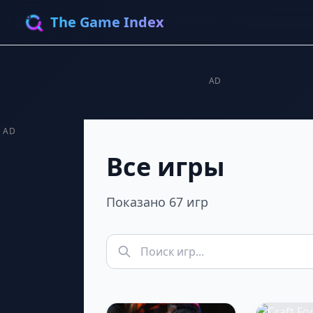
The Game Index
AD
AD
Все игры
Показано 67 игр