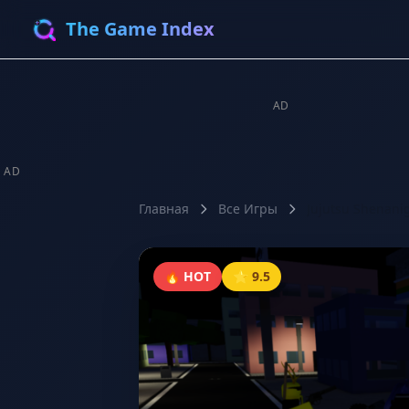
The Game Index
AD
AD
Главная
Все Игры
Jujutsu Shenani
🔥 HOT
⭐ 9.5