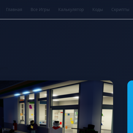
Главная
Все Игры
Калькулятор
Коды
Скрипты
gans