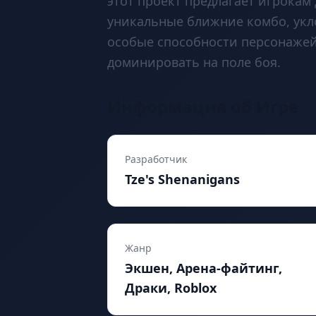
этот проект предлагает игрока
уникальные ближние комбо, укл
особые способности персонажей
доминировать на поле боя.
Информация об Игре
Разработчик
Tze's Shenanigans
Жанр
Экшен, Арена-файтинг,
Драки, Roblox