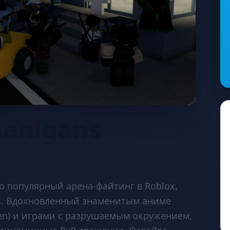
nanigans
но популярный арена-файтинг в Roblox,
ns. Вдохновленный знаменитым аниме
isen) и играми с разрушаемым окружением,