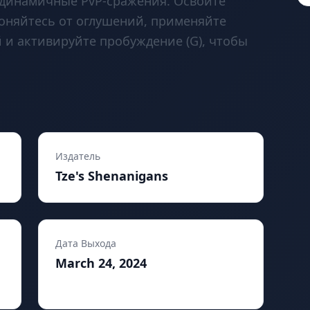
м динамичные PvP-сражения. Освойте
оняйтесь от оглушений, применяйте
 и активируйте пробуждение (G), чтобы
Издатель
Tze's Shenanigans
Дата Выхода
March 24, 2024