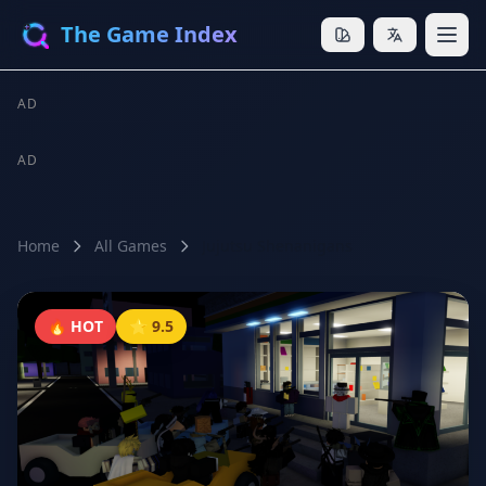
The Game Index
AD
AD
Home
All Games
Jujutsu Shenanigans
🔥 HOT
⭐ 9.5