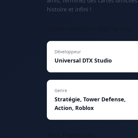
amis, terminez des cartes difficil
histoire et infini !
Informations sur le jeu
Développeur
Universal DTX Studio
Genre
Stratégie, Tower Defense,
Action, Roblox
Key Features