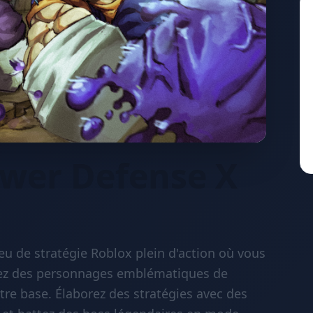
ower Defense X
eu de stratégie Roblox plein d'action où vous
orez des personnages emblématiques de
tre base. Élaborez des stratégies avec des