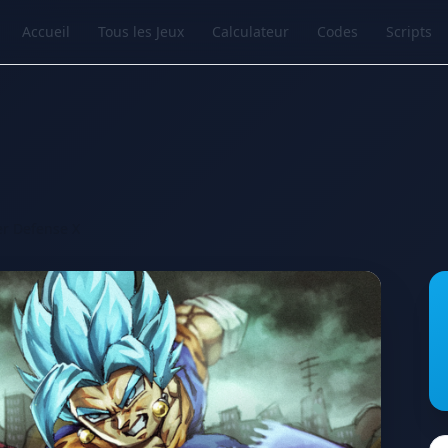
Accueil
Tous les Jeux
Calculateur
Codes
Scripts
er Defense X