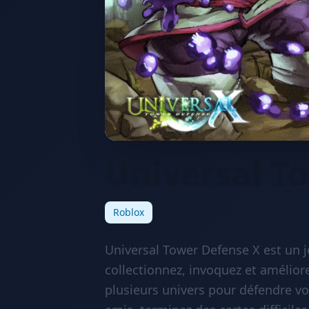
Universal T
Roblox
Universal Tower Defense X est un j
collectionnez, invoquez et améli
plusieurs univers pour défendre vo