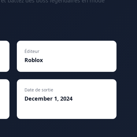
es et battez des boss légendaires en mode
Éditeur
Roblox
Date de sortie
December 1, 2024