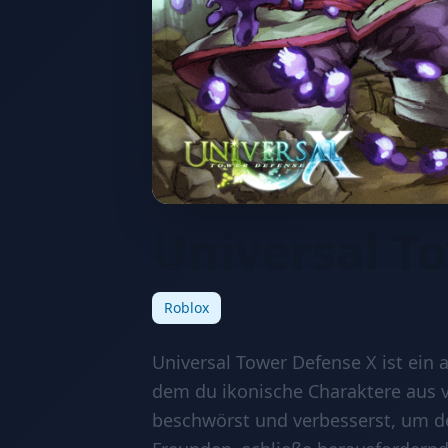
Universal T
Roblox
Universal Tower Defense X ist ein 
dem du ikonische Charaktere aus 
beschwörst und verbesserst, um dei