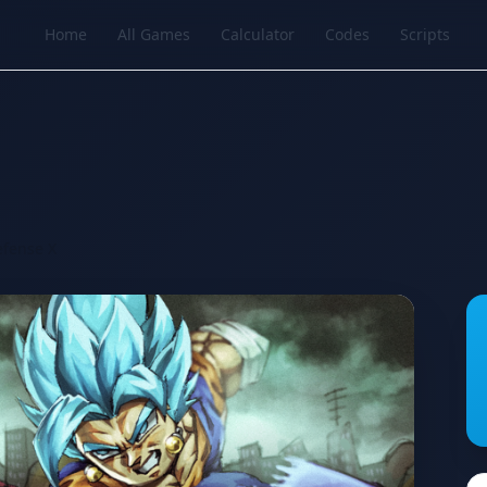
Home
All Games
Calculator
Codes
Scripts
efense X