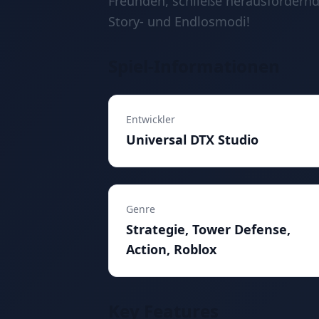
Freunden, schließe herausfordernd
Story- und Endlosmodi!
Spiel-Informationen
Entwickler
Universal DTX Studio
Genre
Strategie, Tower Defense,
Action, Roblox
Key Features