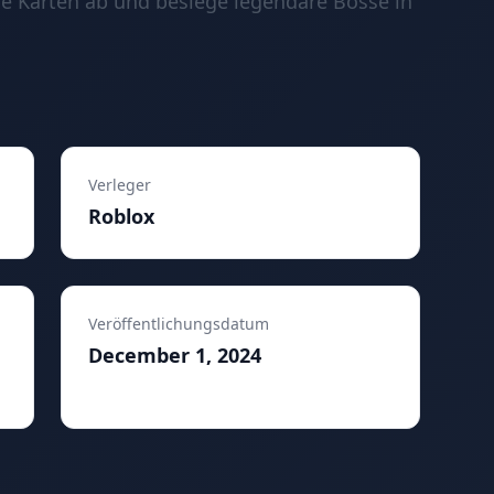
e Karten ab und besiege legendäre Bosse in
Verleger
Roblox
Veröffentlichungsdatum
December 1, 2024