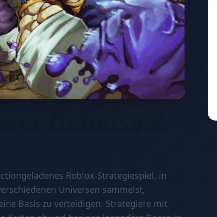
ower Defense X
actiongeladenes Roblox-Strategiespiel, in
verschiedenen Universen sammelst,
ne Basis zu verteidigen. Strategiere mit