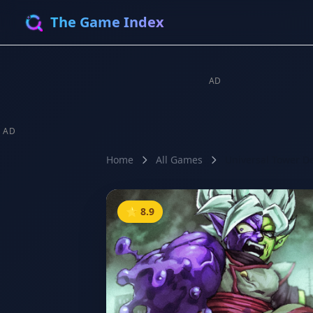
The Game Index
AD
AD
Home
All Games
Universal Tower D
⭐ 8.9