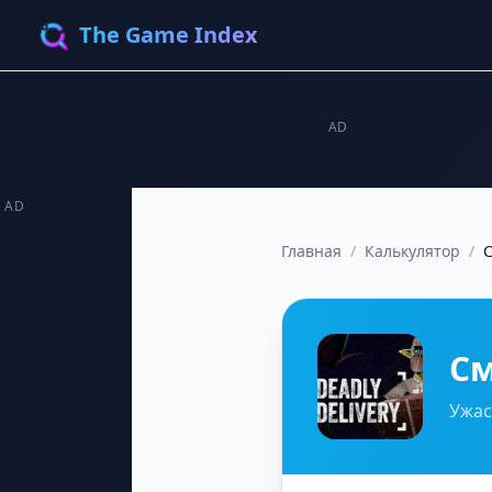
The Game Index
AD
AD
Главная
/
Калькулятор
/
С
См
Ужас