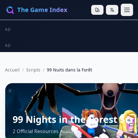
The Game Index
AD
AD
Accueil
/
Scripts
/
99 Nuits dans la Forêt
99 Nights in the Forest Scri
2 Official Resources Available