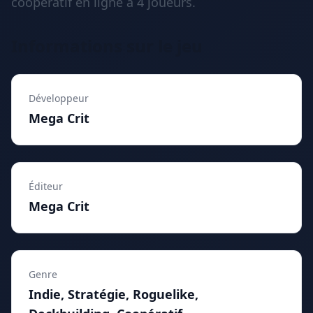
coopératif en ligne à 4 joueurs.
Informations sur le jeu
Développeur
Mega Crit
Éditeur
Mega Crit
Genre
Indie, Stratégie, Roguelike,