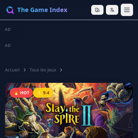
The Game Index
AD
AD
Accueil
Tous les Jeux
Slay the Spire 2
🔥 HOT
⭐ 9.4