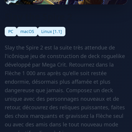
Slay the Spire 2
PC
macOS
Linux [1.1]
Slay the Spire 2 est la suite très attendue de
l'icônique jeu de construction de deck roguelike
développé par Mega Crit. Retournez dans la
Flèche 1 000 ans après qu'elle soit restée
endormie, désormais plus affamée et plus
dangereuse que jamais. Composez un deck
unique avec des personnages nouveaux et de
retour, découvrez des reliques puissantes, faites
des choix marquants et gravissez la Flèche seul
ou avec des amis dans le tout nouveau mode