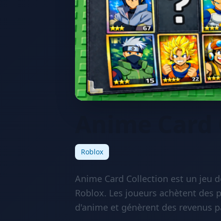
Anime Card 
Roblox
Anime Card Collection est un jeu d
Roblox. Les joueurs achètent des 
d'anime et génèrent des revenus 