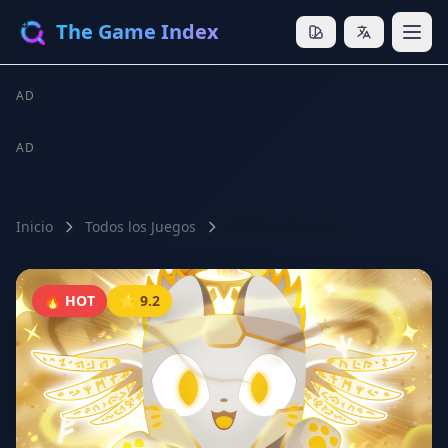
The Game Index
AD
AD
Inicio
Todos los Juegos
Pet Simulator 99
🔥 HOT
⭐ 9.2