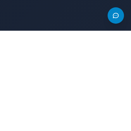
AD
AD
The Game Index