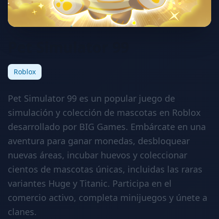
Pet Simulator 99
Roblox
Pet Simulator 99 es un popular juego de
simulación y colección de mascotas en Roblox
desarrollado por BIG Games. Embárcate en una
aventura para ganar monedas, desbloquear
nuevas áreas, incubar huevos y coleccionar
cientos de mascotas únicas, incluidas las raras
variantes Huge y Titanic. Participa en el
comercio activo, completa minijuegos y únete a
clanes.