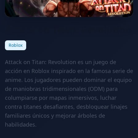
Attack on Titan: Revolution
Roblox
Attack on Titan: Revolution es un juego de
acción en Roblox inspirado en la famosa serie de
anime. Los jugadores pueden dominar el equipo
de maniobras tridimensionales (ODM) para
columpiarse por mapas inmersivos, luchar
contra titanes desafiantes, desbloquear linajes
familiares únicos y mejorar árboles de
habilidades.