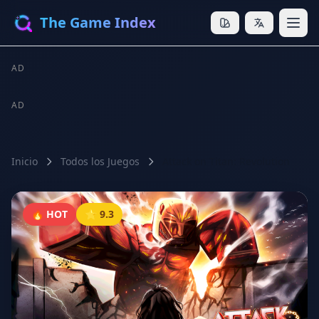
The Game Index
AD
AD
Inicio
Todos los Juegos
Attack on Titan: Revolution
🔥 HOT
⭐ 9.3