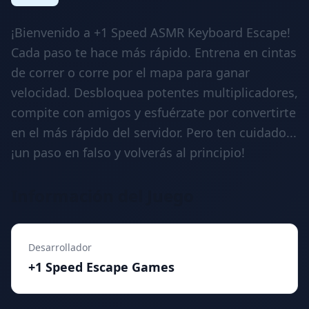
¡Bienvenido a +1 Speed ASMR Keyboard Escape!
Cada paso te hace más rápido. Entrena en cintas
de correr o corre por el mapa para ganar
velocidad. Desbloquea potentes multiplicadores,
compite con amigos y esfuérzate por convertirte
en el más rápido del servidor. Pero ten cuidado...
¡un paso en falso y volverás al principio!
Información del Juego
Desarrollador
+1 Speed Escape Games