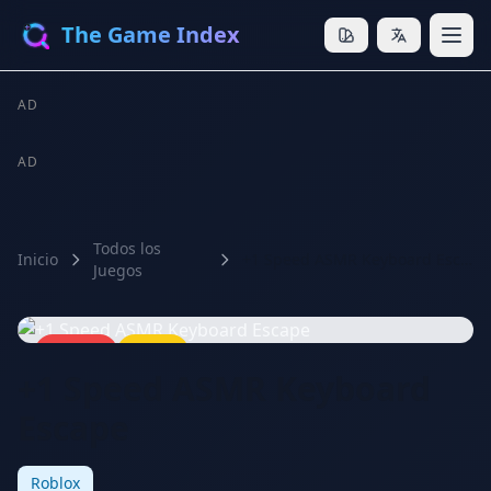
The Game Index
AD
AD
Todos los
Inicio
+1 Speed ASMR Keyboard Escape
Juegos
🔥 HOT
⭐ 8.8
+1 Speed ASMR Keyboard
Escape
Roblox