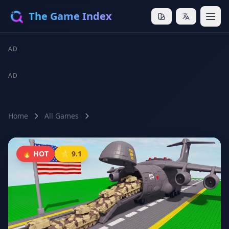
The Game Index
AD
AD
Home
All Games
Mini War
🔥 HOT
⭐ 9.1