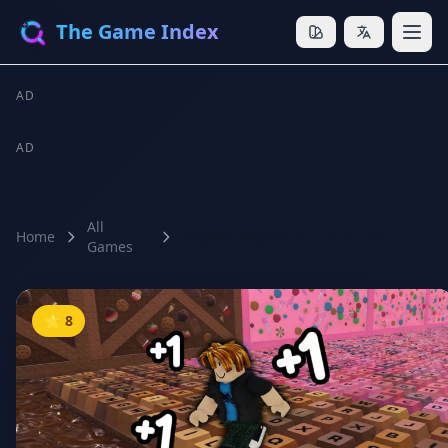
The Game Index
AD
AD
All
Home
1 Speed Keyboard Escape Candy Choco
Games
⭐ 8