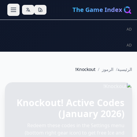
The Game In
لرموز
/
Knockout!
Knockout! Active Co
(January 20
Redeem these codes in the Settings
(bottom right gear icon) to get free I