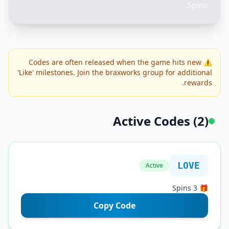
⚠️ Codes are often released when the game hits
'Like' milestones. Join the braxworks group for ad
r
Active Codes
L
Active
Copy Code