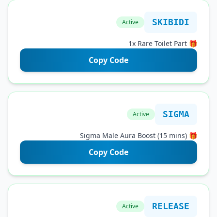
SKIB
Active
Copy Code
SI
Active
Copy Code
RELE
Active