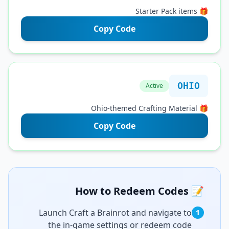
Copy Code
O
Active
Copy Code
Launch Craft a Brainrot and navigate t
the in-game settings or redeem cod