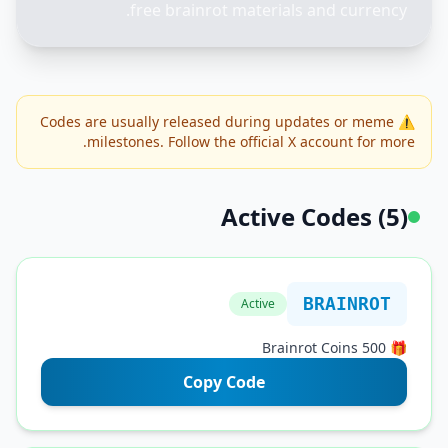
free brainrot materials and cur
⚠️ Codes are usually released during updates or 
milestones. Follow the official X account f
Active Codes
BRAIN
Active
Copy Code