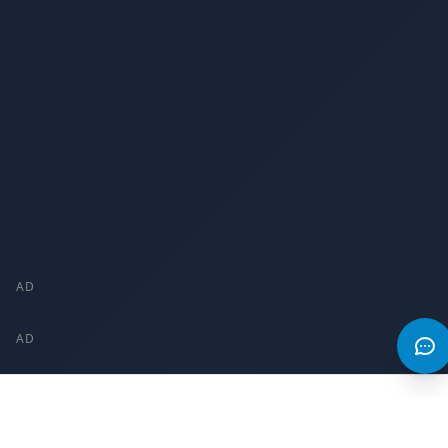
AD
AD
The Game Index