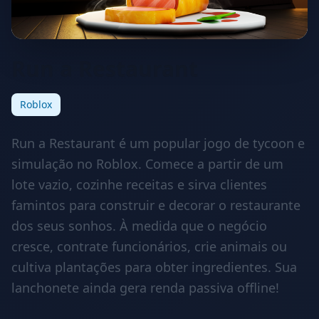
Run a Restaurant
Roblox
Run a Restaurant é um popular jogo de tycoon e
simulação no Roblox. Comece a partir de um
lote vazio, cozinhe receitas e sirva clientes
famintos para construir e decorar o restaurante
dos seus sonhos. À medida que o negócio
cresce, contrate funcionários, crie animais ou
cultiva plantações para obter ingredientes. Sua
lanchonete ainda gera renda passiva offline!