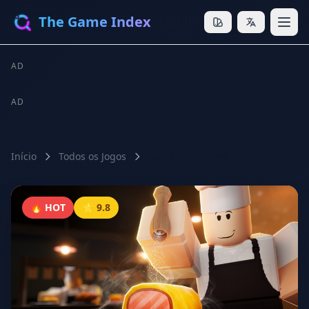
The Game Index
AD
AD
Início
Todos os Jogos
Run a Restaurant
🔥 HOT
⭐ 9.8