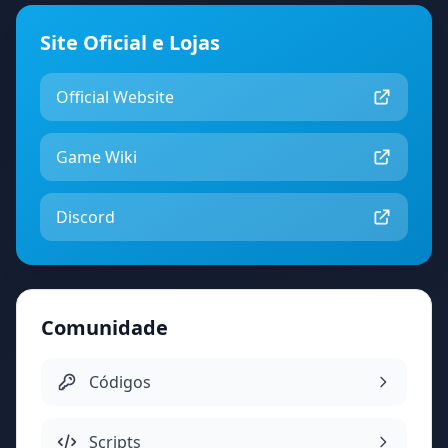
Site Oficial e Lojas
Official Website
Game Wiki
Discord
Comunidade
Códigos
Scripts