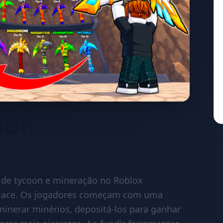
oon
 de tycoon e mineração no Roblox
place. Os jogadores começam com uma
minerar minérios, depositá-los para ganhar