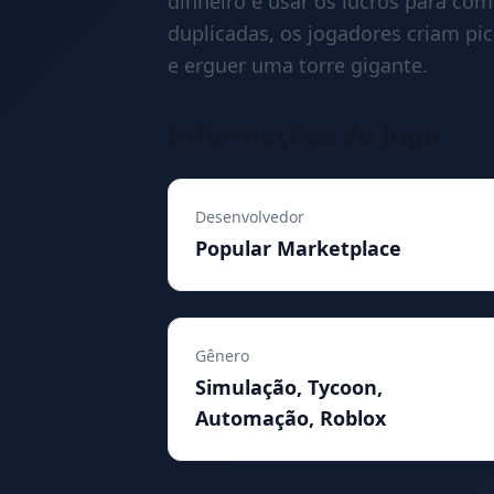
dinheiro e usar os lucros para com
duplicadas, os jogadores criam pic
e erguer uma torre gigante.
Informações do Jogo
Desenvolvedor
Popular Marketplace
Gênero
Simulação, Tycoon,
Automação, Roblox