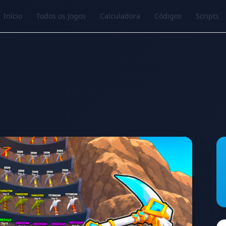
Início
Todos os Jogos
Calculadora
Códigos
Scripts
n