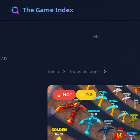
The Game Index
AD
AD
Início
Todos os Jogos
Pickaxe Tycoo
🔥 HOT
⭐ 9.8