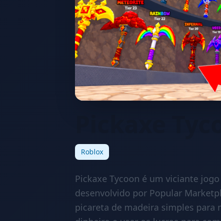
Pickaxe Tyc
Roblox
Pickaxe Tycoon é um viciante jogo
desenvolvido por Popular Market
picareta de madeira simples para 