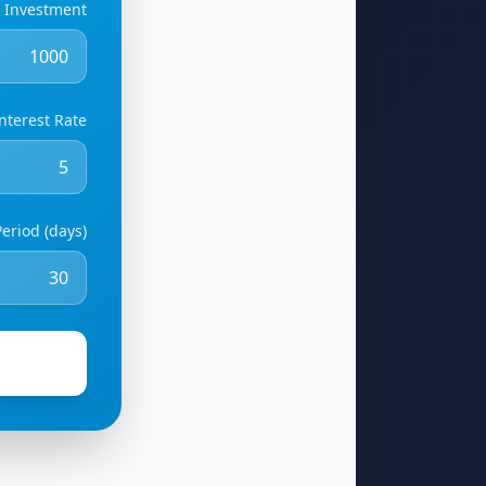
al Investment
nterest Rate (%)
Period (days)