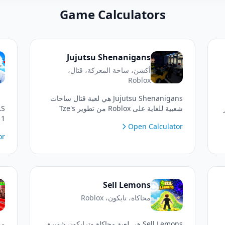
Game Calculators
Jujutsu Shenanigans
أكشن، ساحة المعركة، قتال،
Roblox
Jujutsu Shenanigans هي لعبة قتال ساحات
ير
شعبية للغاية على Roblox من تطوير Tze's
Shenanigans. مستوحاة من الأنمي الشهير
Open Calculator
Jujutsu Kaisen وألعاب القتال المدمرة، حيث
or
يمكن للاعبين الانخراط في قتال PvP سريع
مو
ومثير. أتقن المجموعات القتالية الفريدة، واندفع
مج
للهروب من الصدمات، ونفذ قدرات خاصة
ال
بالشخصيات لتسيطر على الساحة.
وا
فر
Sell Lemons
محاكاة، تايكون، Roblox
Sell Lemons هي لعبة محاكاة وترايكون شهيرة