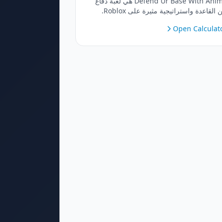
Defend Ur Base With Anime هي لعبة دفاع
عن القاعدة واستراتيجية مثيرة على Roblox.
تدعِ محاربي الأنمي الأقوياء، وابنِ دفاعات
Open Calculat
ية، واحمِ قاعدتك الأساسية من موجات الأعداء
تي تزداد صعوبة تدريجيًا. تعاون مع الأصدقاء
رقية دفاعاتك، وفتح الأبطال الأسطوريين،
لبقاء على قيد الحياة لأطول فترة ممكنة!