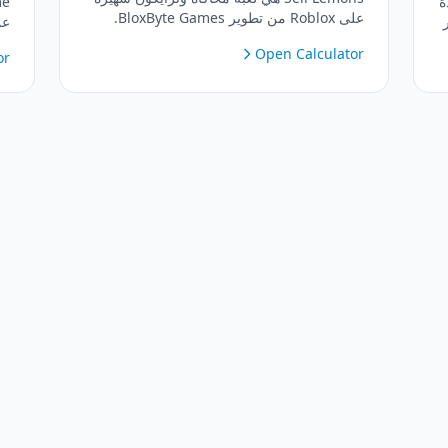
دة
على Roblox من تطوير BloxByte Games.
الهدف بسيط: بع الليمون، واجني المال، وافتح
اس
Open Calculator
قوى فريدة، وقم بإجراء صفقات مربحة لأتمتة
or
قو
إمبراطورية الليمون الخاصة بك!
ع
ال
لت
وا