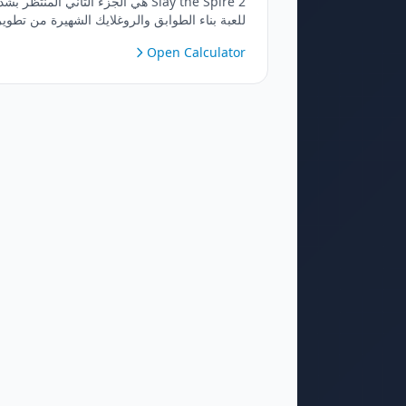
Slay the Spire 2 هي الجزء الثاني المنتظر بش
للعبة بناء الطوابق والروغلايك الشهيرة من تطوير
Mega Crit. عد إلى البرج بعد 1000 عام من
Open Calculator
خموله، حيث أصبح الآن أكثر جوعًا وخطورة من
أي وقت مضى. ابنِ طاقمًا فريدًا من البطاقات م
شخصيات جديدة وعائدة، واكتشف آثارًا قوية،
وتسلّق البرج بمفردك أو مع الأصدقاء في طور
اللعب التعاوني الجديد بالكامل المكون من 4
لاعبين.