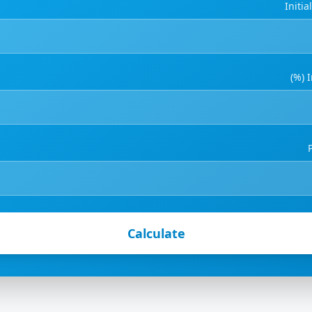
Initi
I
Calculate