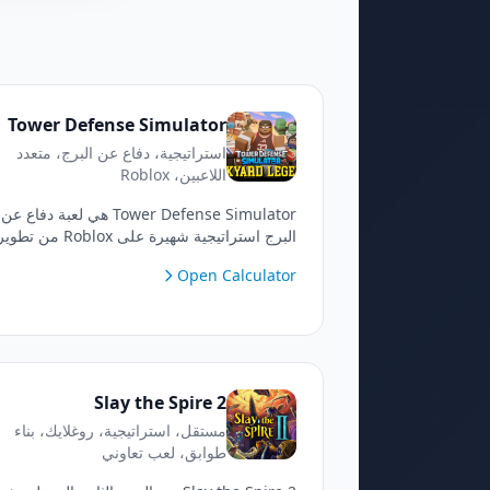
Tower Defense Simulator
استراتيجية، دفاع عن البرج، متعدد
اللاعبين، Roblox
Tower Defense Simulator هي لعبة دفاع عن
البرج استراتيجية شهيرة على Roblox من تطو
Paradoxum Games. تحالف مع الأصدقاء أو
Open Calculator
العب بمفردك للدفاع ضد موجات لا حصر لها من
الزومبي المتنوعين والزعماء الأقوياء! ضع أبراجًا
متخصصة، وأدر اقتصادك لربح المال، وقم بترقية
مستواك لفتح وحدات قتالية نخبوية وجلود
مخصصة.
Slay the Spire 2
مستقل، استراتيجية، روغلايك، بناء
طوابق، لعب تعاوني