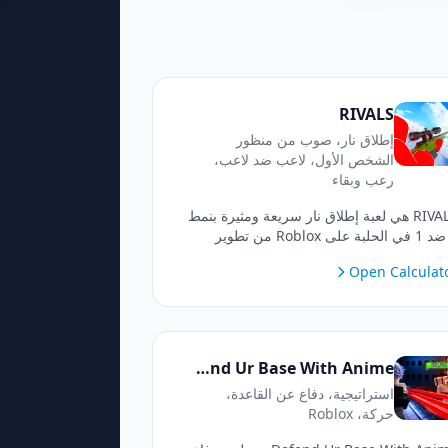
RIVALS
إطلاق نار، صوب من منظور
الشخص الأول، لاعب ضد لاعب،
رعب وبقاء
RIVALS هي لعبة إطلاق نار سريعة ومثيرة بنمط
1 ضد 1 في الحلبة على Roblox من تطوير
Nosniy Games. تحدى اللاعبين الآخرين في
Open Calculat
اجهات حماسية تعتمد على المهارة باستخدام
موعة متنوعة من الأسلحة مثل البنادق،
قناصات، والبنادق الخرطوشة. حقق الانتصارات،
رتقِ في تصنيف المنافسة، وافتح جلود أسلحة
يدة!
Defend Ur Base With Anime
استراتيجية، دفاع عن القاعدة،
حركة، Roblox